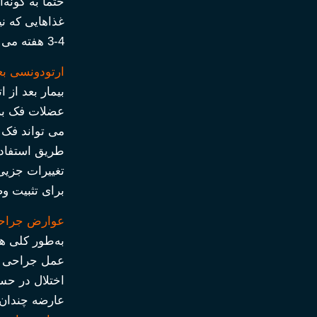
حتماَ به گونه
غذاهایی که ن
4-3 هفته می توانند رژیم غذایی عادی داشته باشند.
ارتودونسی بع
بیمار بعد از
عضلات فک برا
می تواند فک 
طریق استفاده
برای تثبیت وض
عوارض جراحی
به‌طور کلی ه
عمل جراحی پی
اختلال در حس
عارضه چندان 