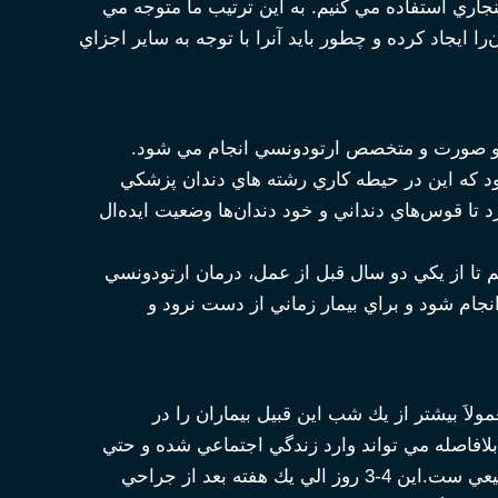
جاري استفاده مي كنيم. به اين ترتيب ما متوجه مي
را ايجاد كرده و چطور بايد آنرا با توجه به ساير اجزاي
و صورت و متخصص ارتودونسي انجام مي شود.
شود كه اين در حيطه كاري رشته هاي دندان پزشكي
تا قوس‌هاي دنداني و خود دندان‌ها وضعيت ايده‌ال
 تا از يكي دو سال قبل از عمل، درمان ارتودونسي
گي رسيد بلافاصله جراحي انجام شود و براي بيمار زماني از دست نرود و
اَ بيشتر از يك شب اين قبيل بيماران را در
بلافاصله مي تواند وارد زندگي اجتماعي شده و حتي
سر كار برود.بعد از جراحي مقداري تورم در صورت ايجاد مي شود كه كاملاَ‌ طبيعي ست.اين 4-3 روز الي يك هفته بعد از جراحي