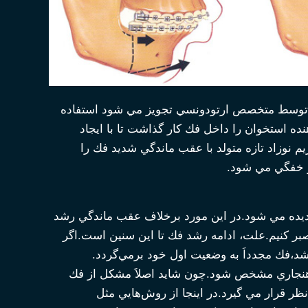
 كه توسط متخصص ارتودونسي تجويز مي شود استفاده
 استخوان را داخل فك كار گذاشت تا با ايجاد
وزاد تازه متولد با عقب ماندگي شديد فك را
ر خفگي مي شود.
ن ديده مي شود.در اين مورد برخلاف عقب ماندگي رشد
 كمي زودتر از 18 سالگي براي خانم‌ها صبر كنيم.علت، ادامه رشد فك تا اين سنين است.اگر
ناهنجاري مشخص شود.چون شايد اصلاَ مشكل از فك
قرار مي گيرد.در اينجا ‌از روش‌هايي مثل