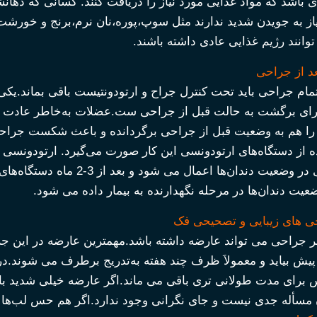
‌ای باشد که مواد غذایی مورد نیاز را دریافت کنند. کسانی که دها
یاز به جویدن شدید ندارند مثل سوپ،پوره،نان نرم،برنج و خورشت
د از جراحی
 اتمام جراحی باید تحت کنترل جراح و ارتودونتیست باقی بماند.ی
ی برگشت به حالت قبل از جراحی ست.عضلات به‌خاطر عادت قصد
را هم به وضعیت قبل از جراحی برگردانده و باعث شکست جراحی
 از دستگاه‌های ارتودونسی این کار صورت می‌گیرد. ارتودونسی 
تغییرات جزیی در وضعیت دندان‌
عیت دندان‌ها در مرحله نگهدارنده به بیمار داده می شود.
 های زیبایی و تصحیحی فک
ر جراحی می تواند عارضه داشته باشد.مهمترین عارضه در این جر
ش بیاید و معمولاَ ظرف چند هفته به‌تدریج برطرف می شوند.د
 برای مدت طولانی تری باقی می ماند.اگر عارضه خیلی شدید با
مسأله جدی نیست و جای نگرانی وجود ندارد.اگر هم حس لب‌ها ب