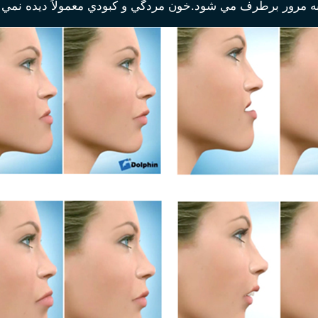
به مرور برطرف مي شود.خون مردگي و كبودي معمولاَ ديده نمي 