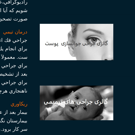
راديوگرافي،ع
شويم كه آيا ا
صورت تصحيح 
درمان تيمي
جراحي فك اغ
براي انجام يك
ست. معمولاَ 
براي جراحي ر
بعد از تشخيص
ناهنجاري هرچ
ريكاوري
بيمار بعد از
بيمارستان نگ