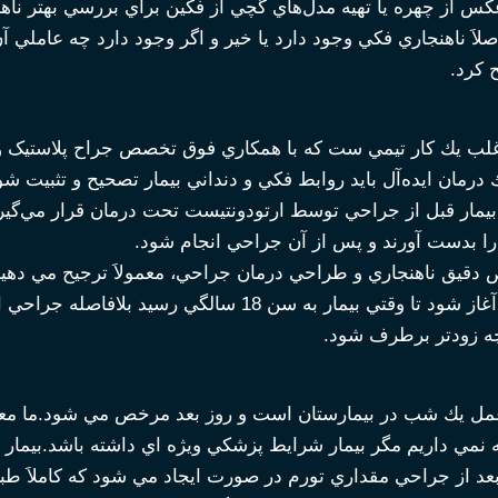
كس از چهره يا تهيه مدل‌هاي گچي از فكين براي بررسي بهتر ناهن
صلاَ ناهنجاري فكي وجود دارد يا خير و اگر وجود دارد چه عاملي آن‌
كرد.
لب يك كار تيمي ست كه با همكاري فوق تخصص جراح پلاستیک 
 درمان ايده‌آل بايد روابط فكي و دنداني بيمار تصحيح و تثبيت 
بيمار قبل از جراحي توسط ارتودونتيست تحت درمان قرار مي‌گيرد 
ا بدست آورند و پس از آن جراحي انجام شود.
 دقيق ناهنجاري و طراحي درمان جراحي، معمولاَ ترجيح مي دهيم
براي جراحي آغاز شود تا وقتي بيمار به سن 18 سال
ه زودتر برطرف شود.
 عمل يك شب در بيمارستان است و روز بعد مرخص مي شود.ما معمول
ه نمي داريم مگر بيمار شرايط پزشكي ويژه اي داشته باشد.بيمار 