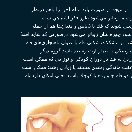
در نتيجه در صورت بايد تمام اجزا را باهم درنظر
رت ما زيباتر مي‌شود طرز فكر اشتباهي ست.
سي شوند كه فك بالا،پايين و دندان‌ها هم از جمله
 شود چهره شان زيباتر مي‌شود درصورتي كه شايد اصلاَ
. از مشكلات شكلي فك با عنوان ناهنجاري‌هاي فك
 ژنتيكي به بيمار ارث رسيده باشد.گروه ديگر
وردن به فك در دوران كودكي و نوزادي كه ممكن است
ا عقب ماندگي رشدي هستند يا زيادي رشد؛ ممكن است
 دو فك جلو زده يا كوچك باشند. حتي امكان دارد يك