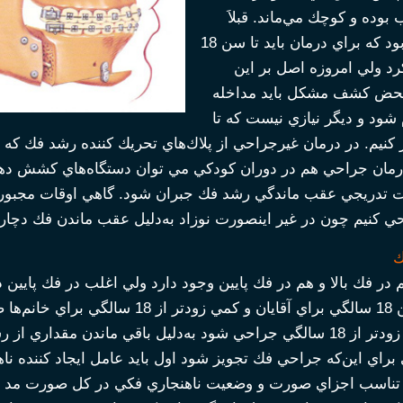
بوده و كوچك مي‌ماند. قبلاَ
اعتقاد براين بود كه براي درمان بايد تا سن 18
د ولي امروزه اصل بر اين
حض كشف مشكل بايد مداخله
شود و ديگر نيازي نيست كه تا
ر كنيم. در درمان غيرجراحي از پلاك‌هاي تحريك كننده رشد فك
رمان جراحي هم در دوران كودكي مي توان دستگاه‌هاي كشش دهنده
ريجي عقب ماندگي رشد فك جبران شود. گاهي اوقات مجبوريم ن
حي كنيم چون در غير اينصورت نوزاد به‌دليل عقب ماندن فك دچا
ك
در فك بالا و هم در فك پايين وجود دارد ولي اغلب در فك پايي
فك بايد تا سن 18 سالگي براي آقايان و
 از رشد،فك مجدداَ به وضعيت اول خود برمي‌گردد.
براي اين‌كه جراحي فك تجويز شود اول بايد عامل ايجاد كننده 
ناسب اجزاي صورت و وضعيت ناهنجاري فكي در كل صورت مد نظر 