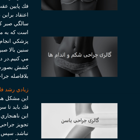
فك پايين عقب 
سالگي صبر كر
است كه به م
پزشكي انجام 
سنين بالا صب
مي كنيم.در د
كشش بصورت تد
بلافاصله جرا
زيادي رشد ف
اين مشكل هم 
اين ناهنجاري زودتر از 18 سالگي جراحي شود به‌دليل باقي ماندن مقداري
تجويز جراحي 
نباشد. سپس ت