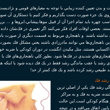
و بدن تعيين كننده زيبايي با توجه به معيارهاي قومي و نژاديست.
 روي يك جزء صورت دست بگذاريم و فكر كنيم با دستكاري آن صو
اسب چهره بايد تمام اجزا آن از قبيل موها،پيشاني،ابروها و … برر
تند. بعضي اوقات افراد فكر مي‌كنند اگر تغييري در فك‌شان داده
نداشته باشند و ناهنجاري مربوط به قسمت ديگري از صورت باشد
ين ناهنجاري‌ها مي توانند مادرزادي باشند يعني مشكل فك بصورت
 اكتسابي هستند، مثل مكيدن انگشت در دوران كودكي يا ضربه خ
هنجاري‌هاي شديدي در فك‌ها شود. بطور كلي ناهنجاري‌هاي فك ي
دي رشد يا عقب ماندگي رشد فقط در يك فك ديده شود يا اينكه هر
 طبيعي رشد كرده باشد و يك فك كمتر از حد!
رشد فك
ي رشد فك يكي از اصلي ترين
نده، ضربه به فك و به مراكز
هنگام كودكي است.اين حالت
پايين اتفاق مي‌افتد و در نتيجه