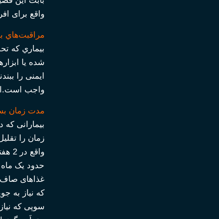
بابت این قضی
واقع برای افر
مراقبت‌هاي ب
بيماري كه تح
شده یا ابزاره
ایمنی را ببند
واجب است.این
مدت زمان بست
واقع
حدود یک ماه 
غذاهای صاف شد
که نیاز به جو
سوپی که نیاز 