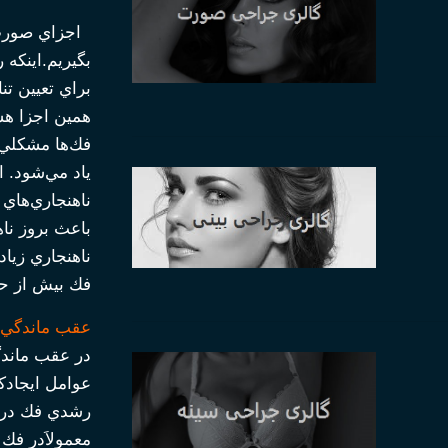
اجزاي صورت 
بگيريم.اينكه
براي تعيين تن
همين اجزا هس
فك‌ها مشكلي 
ياد مي‌شود. ا
ناهنجاري‌هاي
باعث بروز نا
ناهنجاري زيا
فك بيش از حد
عقب ماندگي 
در عقب ماندگ
عوامل ايجادكن
رشدي فك در 
معمولاَ‌در فك 